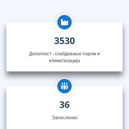
3530
Делатност - снабдевање паром и
климатизација
36
Запослениx