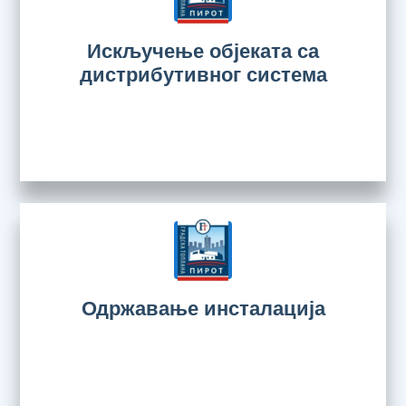
Искључење објеката са
дистрибутивног система
Одржавање инсталација