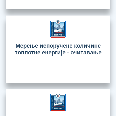
Мерење испоручене количине
топлотне енергије - очитавање