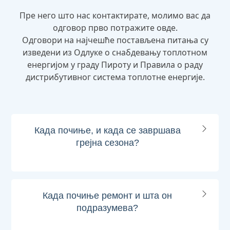
Пре него што нас контактирате, молимо вас да
одговор прво потражите овде.
Одговори на најчешће постављена питања су
изведени из Одлуке о снабдевању топлотном
енергијом у граду Пироту и Правила о раду
дистрибутивног система топлотне енергије.
Када почиње, и када се завршава
грејна сезона?
Када почиње ремонт и шта он
подразумева?