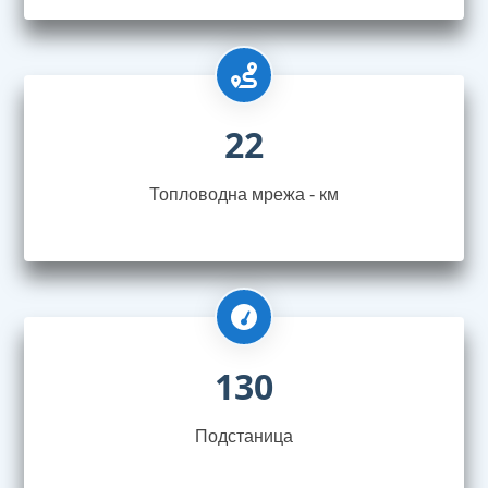
22
Топловодна мрежа - км
130
Подстаница