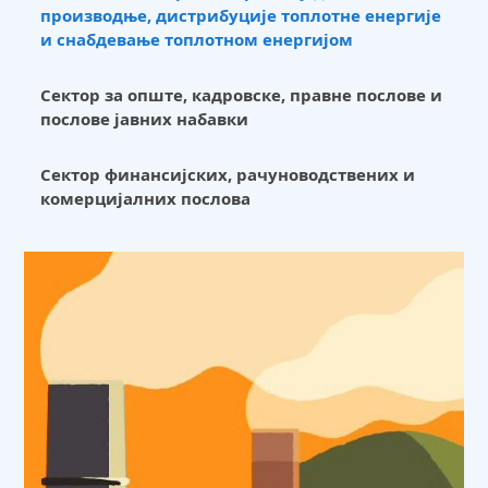
производње, дистрибуције топлотне енергије
и снабдевање топлотном енергијом
Сектор за опште, кадровске, правне послове и
послове јавних набавки
Сектор финансијских, рачуноводствених и
комерцијалних послова