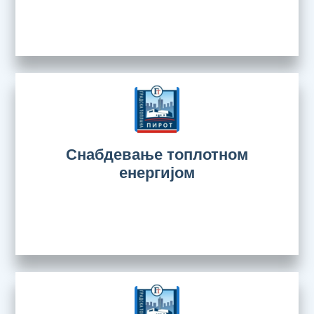
Снабдевање топлотном
енергијом