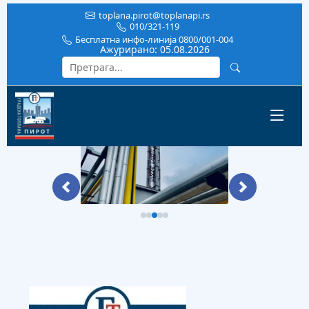
toplana.pirot@toplanapi.rs
010/321-119
Бесплатна инфо-линија 0800/001-004
Ажурирано:
05.08.2026