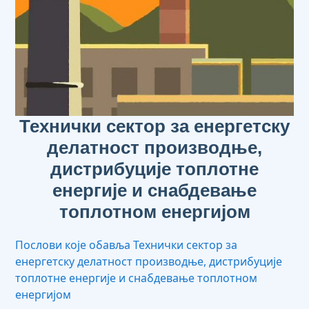
Технички сектор за енергетску
делатност производње,
дистрибуције топлотне
енергије и снабдевање
топлотном енергијом
Послови које обавља Технички сектор за
енергетску делатност производње, дистрибуције
топлотне енергије и снабдевање топлотном
енергијом