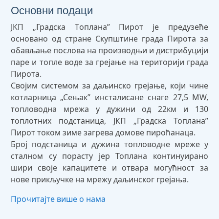
Основни подаци
ЈКП „Градска Tоплана” Пирот је предузеће
основано од стране Скупштине града Пирота за
обављање послова на производњи и дистрибуцији
паре и топле воде за грејање на територији града
Пирота.
Својим системом за даљинско грејање, који чине
котларница „Сењак” инсталисане снаге 27,5 MW,
топловодна мрежа у дужини од 22км и 130
топлотних подстаница, ЈКП „Градска Топлана”
Пирот током зиме загрева домове пироћанаца.
Број подстаница и дужина топловодне мреже у
сталном су порасту јер Топлана континуирано
шири своје капацитете и отвара могућност за
нове прикључке на мрежу даљинског грејања.
Прочитајте више о нама