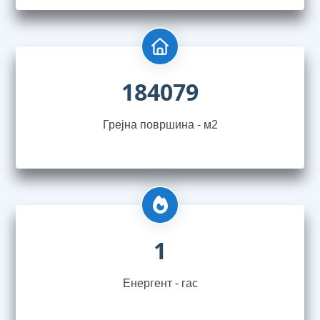
184079
Грејна површина - м2
1
Енергент - гас