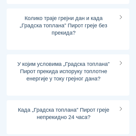
Колико траје грејни дан и када
„Градска топлана” Пирот греје без
прекида?
У којим условима „Градска топлана”
Пирот прекида испоруку топлотне
енергије у току грејног дана?
Када „Градска топлана” Пирот греје
непрекидно 24 часа?