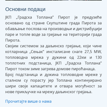
Основни подаци
ЈКП „Градска Tоплана” Пирот је предузеће
основано од стране Скупштине града Пирота за
обављање послова на производњи и дистрибуцији
паре и топле воде за грејање на територији града
Пирота.
Својим системом за даљинско грејање, који чине
котларница „Сењак” инсталисане снаге 27,5 MW,
топловодна мрежа у дужини од 22км и 130
топлотних подстаница, ЈКП „Градска Топлана”
Пирот током зиме загрева домове пироћанаца.
Број подстаница и дужина топловодне мреже у
сталном су порасту јер Топлана континуирано
шири своје капацитете и отвара могућност за
нове прикључке на мрежу даљинског грејања.
Прочитајте више о нама