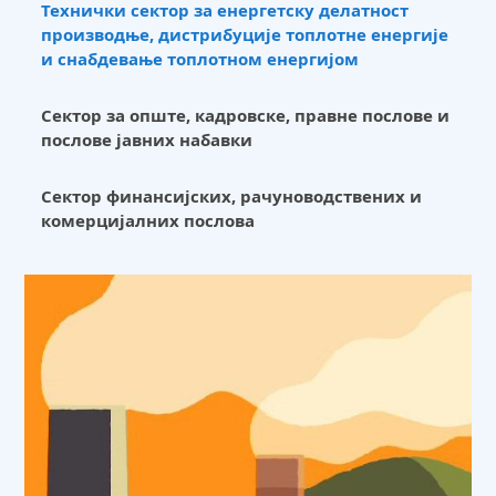
производње, дистрибуције топлотне енергије
и снабдевање топлотном енергијом
Сектор за опште, кадровске, правне послове и
послове јавних набавки
Сектор финансијских, рачуноводствених и
комерцијалних послова