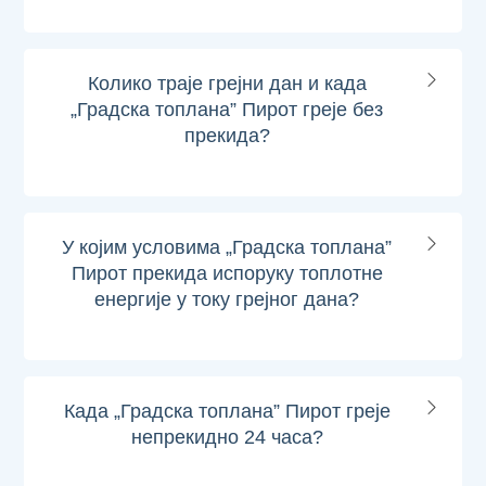
Колико траје грејни дан и када
„Градска топлана” Пирот греје без
прекида?
У којим условима „Градска топлана”
Пирот прекида испоруку топлотне
енергије у току грејног дана?
Када „Градска топлана” Пирот греје
непрекидно 24 часа?