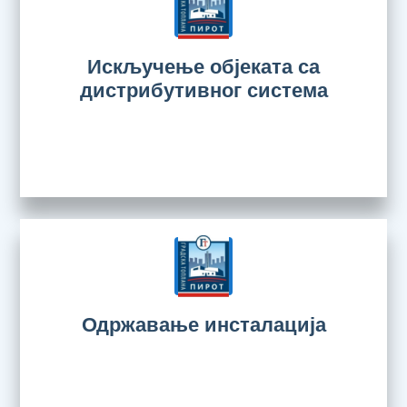
Искључење објеката са
дистрибутивног система
Одржавање инсталација