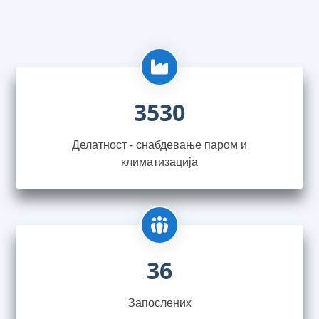
3530
Делатност - снабдевање паром и
климатизација
36
Запослениx