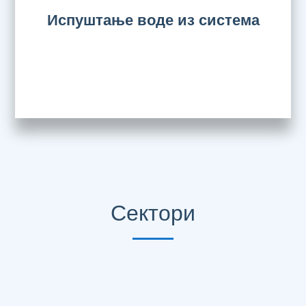
Испуштање воде из система
Сектори
Технички сектор за енергетску делатност