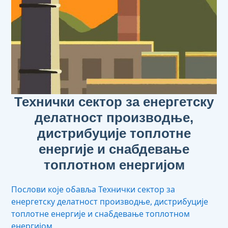
Технички сектор за енергетску
делатност производње,
дистрибуције топлотне
енергије и снабдевање
топлотном енергијом
Послови које обавља Технички сектор за
енергетску делатност производње, дистрибуције
топлотне енергије и снабдевање топлотном
енергијом