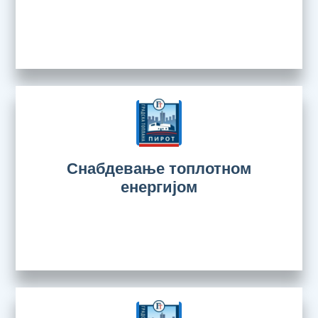
Снабдевање топлотном
енергијом