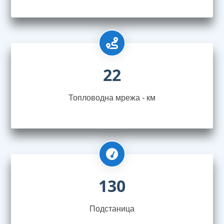
22
Топловодна мрежа - км
130
Подстаница