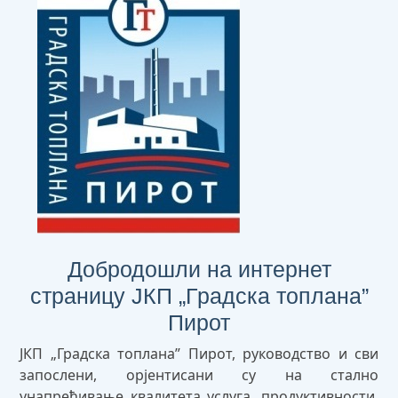
Добродошли на интернет
страницу ЈКП „Градска топлана”
Пирот
ЈКП „Градска топлана” Пирот, руководство и сви
запослени, орјентисани су на стално
унапређивање квалитета услуга, продуктивности,