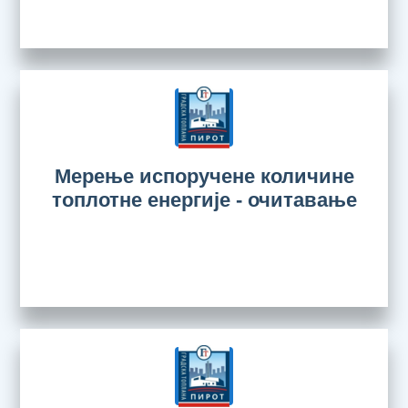
Мерење испоручене количине
топлотне енергије - очитавање