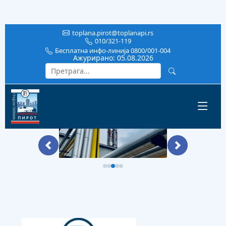
toplana.pirot@toplanapi.rs
010/321-119
Бесплатна инфо-линија 0800/001-004
Ажурирано:
05.08.2026