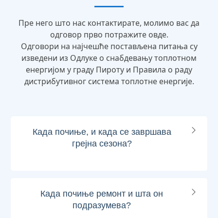
Пре него што нас контактирате, молимо вас да
одговор прво потражите овде.
Одговори на најчешће постављена питања су
изведени из Одлуке о снабдевању топлотном
енергијом у граду Пироту и Правила о раду
дистрибутивног система топлотне енергије.
Када почиње, и када се завршава
грејна сезона?
Када почиње ремонт и шта он
подразумева?