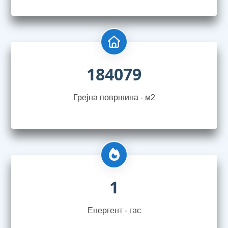
184079
Грејна површина - м2
1
Енергент - гас