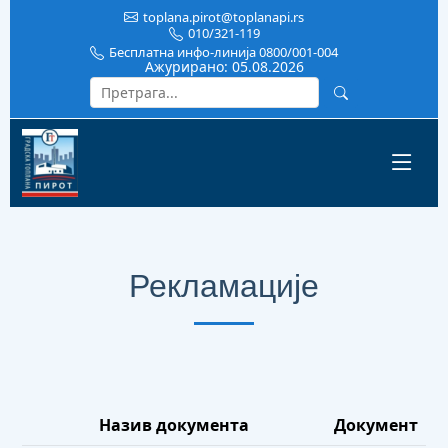
toplana.pirot@toplanapi.rs
010/321-119
Бесплатна инфо-линија 0800/001-004
Ажурирано:
05.08.2026
Рекламације
Назив документа
Документ