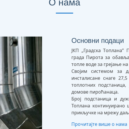
О нама
Основни подаци
ЈКП „Градска Tоплана” 
града Пирота за обављ
топле воде за грејање на
Својим системом за д
инсталисане снаге 27,
топлотних подстаница,
домове пироћанаца.
Број подстаница и дуж
Топлана континуирано ш
прикључке на мрежу даљ
Прочитајте више о нама