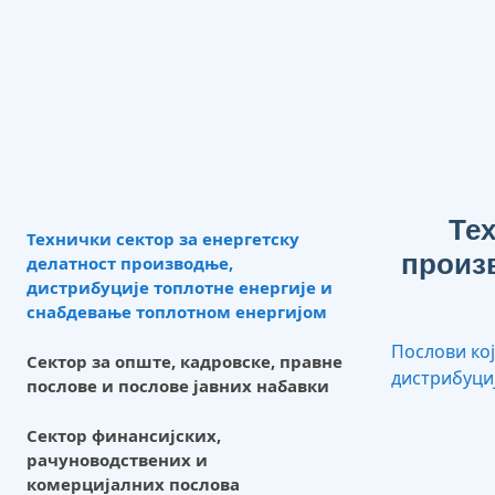
Тех
Технички сектор за енергетску
произв
делатност производње,
дистрибуције топлотне енергије и
снабдевање топлотном енергијом
Послови кој
Сектор за опште, кадровске, правне
дистрибуци
послове и послове јавних набавки
Сектор финансијских,
рачуноводствених и
комерцијалних послова