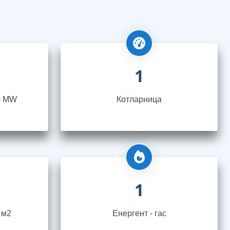
1
- MW
Котларница
1
 м2
Енергент - гас