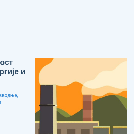
ност
ргије и
изводње,
м