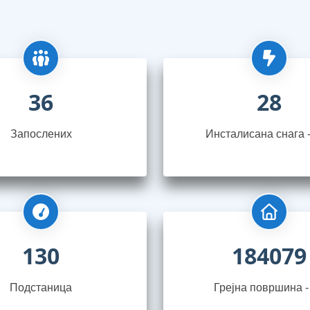
36
28
Запослениx
Инсталисана снага 
130
184079
Подстаница
Грејна површина -