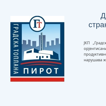
Д
стра
ЈКП „Градс
орјентиса
продуктив
нарушава ж