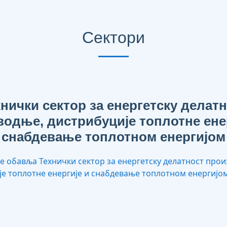
Сектори
нички сектор за енергетску делат
одње, дистрибуције топлотне ене
снабдевање топлотном енергијом
е обавља Технички сектор за енергетску делатност про
је топлотне енергије и снабдевање топлотном енергијо