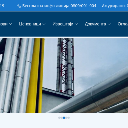
19
Бесплатна инфо-линија 0800/001-004
Ажурирано:
нови
Ценовници
Извештаји
Документа
Огла