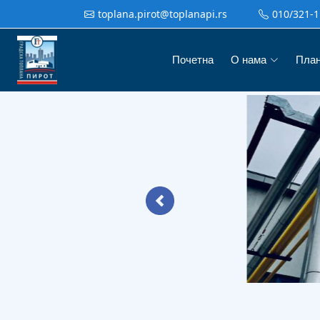
toplana.pirot@toplanapi.rs
010/321-1
Почетна
О нама
Пла