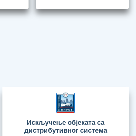
Искључење објеката са
дистрибутивног система