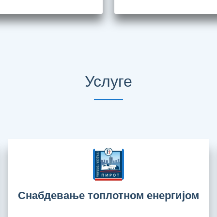
Услуге
Снабдевање топлотном енергијом