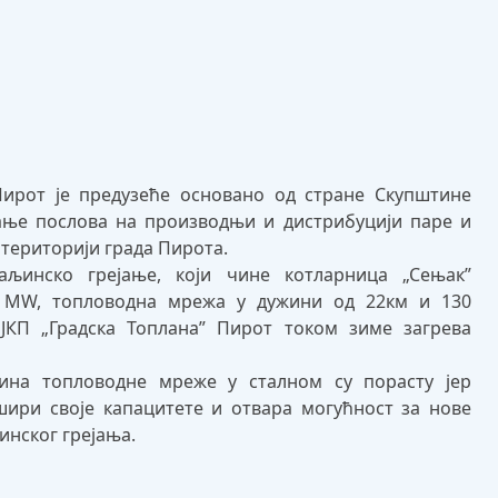
Пирот је предузеће основано од стране Скупштине
ање послова на производњи и дистрибуцији паре и
 територији града Пирота.
аљинско грејање, који чине котларница „Сењак”
5 MW, топловодна мрежа у дужини од 22км и 130
 ЈКП „Градска Топлана” Пирот током зиме загрева
ина топловодне мреже у сталном су порасту јер
ири своје капацитете и отвара могућност за нове
инског грејања.