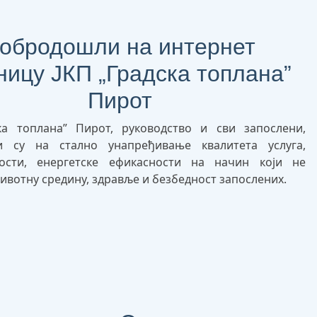
обродошли на интернет
ницу ЈКП „Градска топлана”
Пирот
ка топлана” Пирот, руководство и сви запослени,
ни су на стално унапређивање квалитета услуга,
ности, енергетске ефикасности на начин који не
ивотну средину, здравље и безбедност запослених.