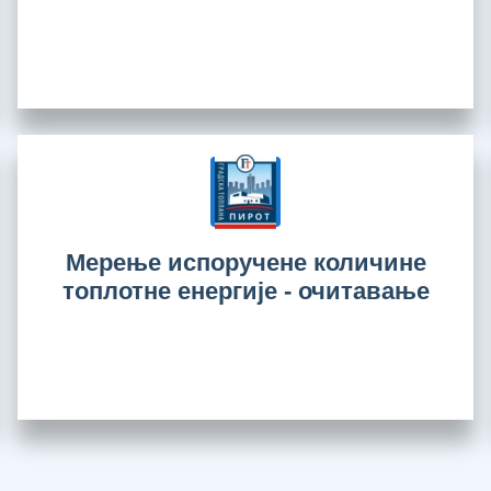
Мерење испоручене количине
топлотне енергије - очитавање