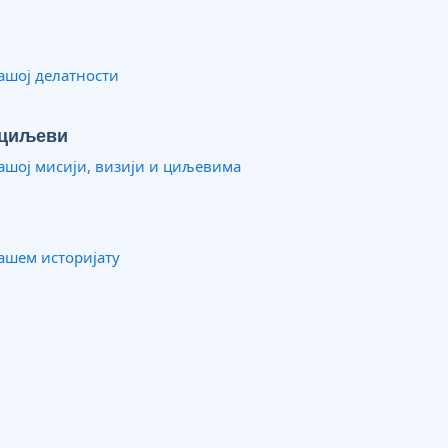
ашој делатности
 циљеви
ашој мисији, визији и циљевима
ашем историјату