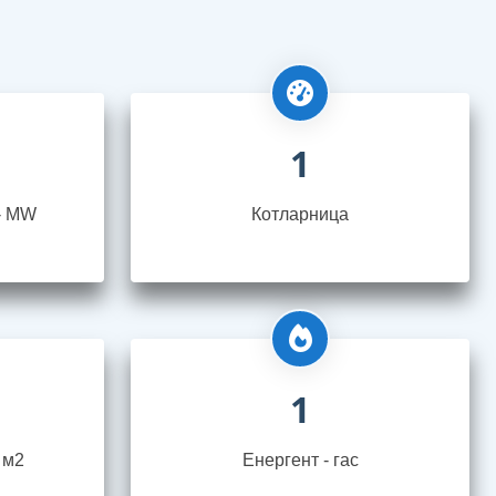
1
- MW
Котларница
1
 м2
Енергент - гас