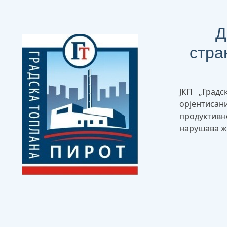
Д
стра
ЈКП „Градс
орјентиса
продуктив
нарушава ж