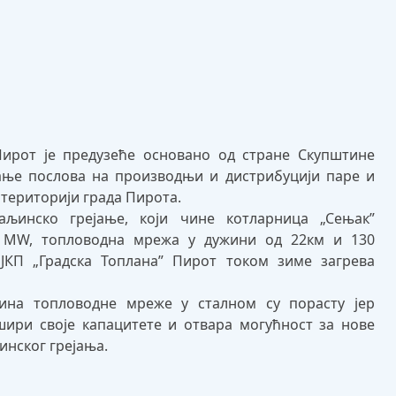
Пирот је предузеће основано од стране Скупштине
ање послова на производњи и дистрибуцији паре и
 територији града Пирота.
аљинско грејање, који чине котларница „Сењак”
5 MW, топловодна мрежа у дужини од 22км и 130
 ЈКП „Градска Топлана” Пирот током зиме загрева
ина топловодне мреже у сталном су порасту јер
ири своје капацитете и отвара могућност за нове
инског грејања.