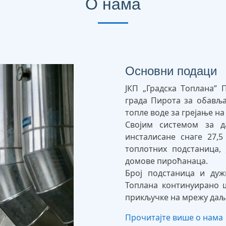
О нама
Основни подаци
ЈКП „Градска Tоплана” 
града Пирота за обављ
топле воде за грејање на
Својим системом за д
инсталисане снаге 27,
топлотних подстаница,
домове пироћанаца.
Број подстаница и дуж
Топлана континуирано ш
прикључке на мрежу даљ
Прочитајте више о нама