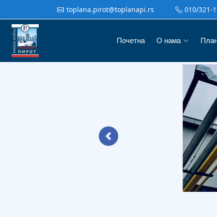
toplana.pirot@toplanapi.rs
010/321-1
Почетна
О нама
Пла