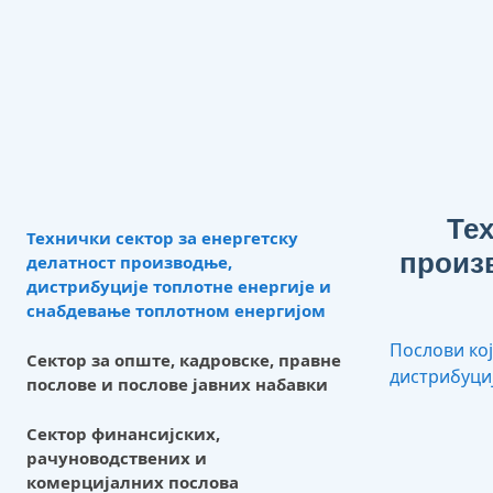
Тех
Технички сектор за енергетску
произв
делатност производње,
дистрибуције топлотне енергије и
снабдевање топлотном енергијом
Послови кој
Сектор за опште, кадровске, правне
дистрибуци
послове и послове јавних набавки
Сектор финансијских,
рачуноводствених и
комерцијалних послова