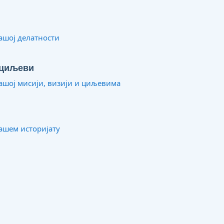
ашој делатности
 циљеви
ашој мисији, визији и циљевима
ашем историјату