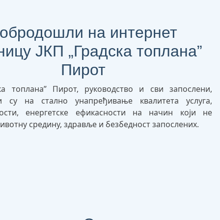
обродошли на интернет
ницу ЈКП „Градска топлана”
Пирот
ка топлана” Пирот, руководство и сви запослени,
ни су на стално унапређивање квалитета услуга,
ности, енергетске ефикасности на начин који не
ивотну средину, здравље и безбедност запослених.