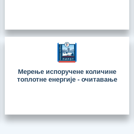
Мерење испоручене количине
топлотне енергије - очитавање