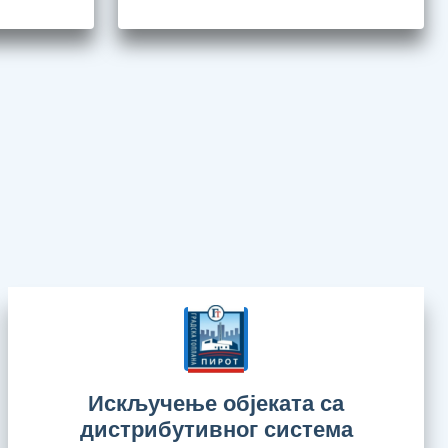
Искључење објеката са
дистрибутивног система