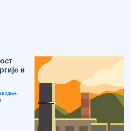
ност
ргије и
изводње,
м