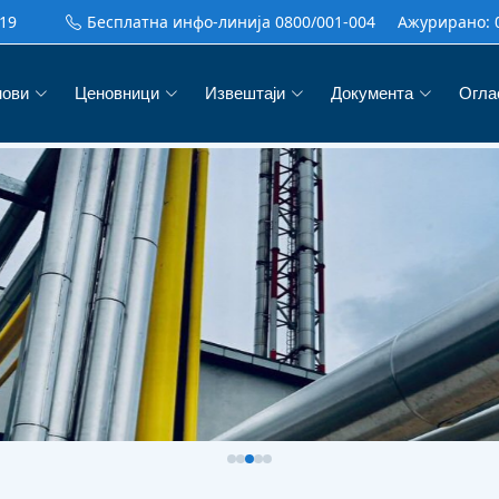
19
Бесплатна инфо-линија 0800/001-004
Ажурирано:
нови
Ценовници
Извештаји
Документа
Огла