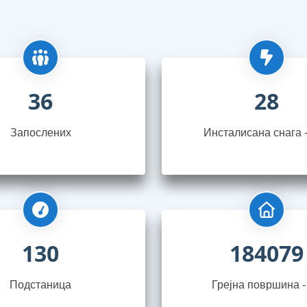
36
28
Запослениx
Инсталисана снага 
130
184079
Подстаница
Грејна површина -