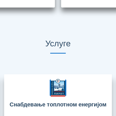
Услуге
Снабдевање топлотном енергијом