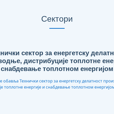
Сектори
нички сектор за енергетску делат
одње, дистрибуције топлотне ене
снабдевање топлотном енергијом
е обавља Технички сектор за енергетску делатност про
је топлотне енергије и снабдевање топлотном енергијо