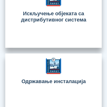
Искључење објеката са
дистрибутивног система
Одржавање инсталација