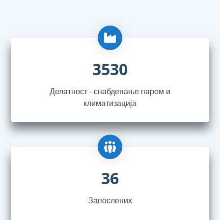
3530
Делатност - снабдевање паром и
климатизација
36
Запослениx