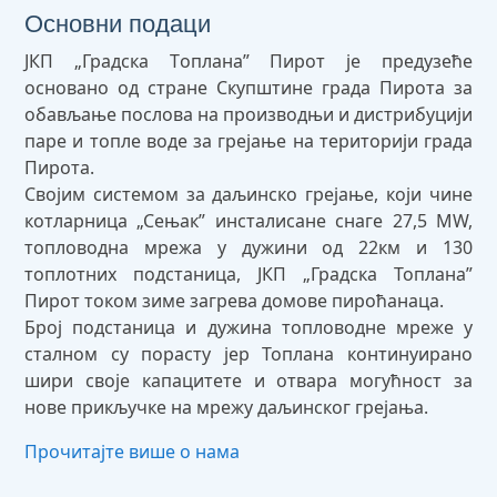
Основни подаци
ЈКП „Градска Tоплана” Пирот је предузеће
основано од стране Скупштине града Пирота за
обављање послова на производњи и дистрибуцији
паре и топле воде за грејање на територији града
Пирота.
Својим системом за даљинско грејање, који чине
котларница „Сењак” инсталисане снаге 27,5 MW,
топловодна мрежа у дужини од 22км и 130
топлотних подстаница, ЈКП „Градска Топлана”
Пирот током зиме загрева домове пироћанаца.
Број подстаница и дужина топловодне мреже у
сталном су порасту јер Топлана континуирано
шири своје капацитете и отвара могућност за
нове прикључке на мрежу даљинског грејања.
Прочитајте више о нама