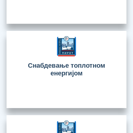
Снабдевање топлотном
енергијом