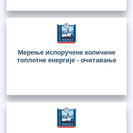
Мерење испоручене количине
топлотне енергије - очитавање