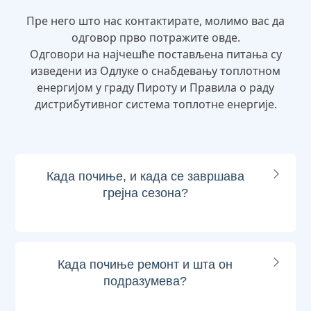
Пре него што нас контактирате, молимо вас да
одговор прво потражите овде.
Одговори на најчешће постављена питања су
изведени из Одлуке о снабдевању топлотном
енергијом у граду Пироту и Правила о раду
дистрибутивног система топлотне енергије.
Када почиње, и када се завршава
грејна сезона?
Када почиње ремонт и шта он
подразумева?