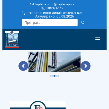
toplana.pirot@toplanapi.rs
010/321-119
Бесплатна инфо-линија 0800/001-004
Ажурирано:
05.08.2026