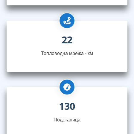
22
Топловодна мрежа - км
130
Подстаница