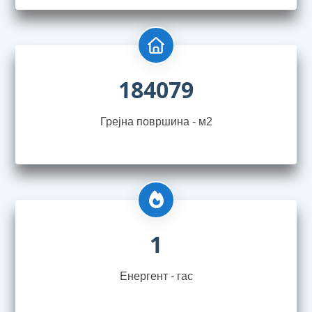
184079
Грејна површина - м2
1
Енергент - гас