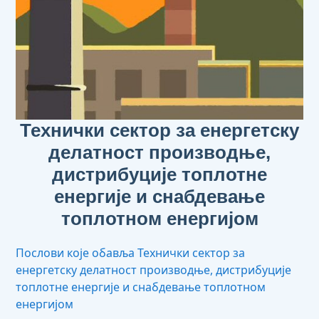
Технички сектор за енергетску
делатност производње,
дистрибуције топлотне
енергије и снабдевање
топлотном енергијом
Послови које обавља Технички сектор за
енергетску делатност производње, дистрибуције
топлотне енергије и снабдевање топлотном
енергијом