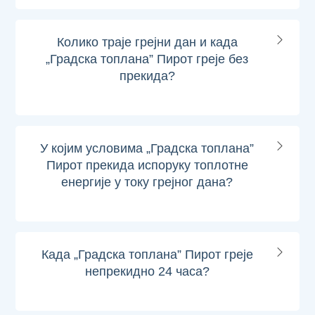
Колико траје грејни дан и када
„Градска топлана” Пирот греје без
прекида?
У којим условима „Градска топлана”
Пирот прекида испоруку топлотне
енергије у току грејног дана?
Када „Градска топлана” Пирот греје
непрекидно 24 часа?