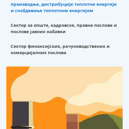
производње, дистрибуције топлотне енергије
и снабдевање топлотном енергијом
Сектор за опште, кадровске, правне послове и
послове јавних набавки
Сектор финансијских, рачуноводствених и
комерцијалних послова