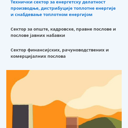
производње, дистрибуције топлотне енергије
и снабдевање топлотном енергијом
Сектор за опште, кадровске, правне послове и
послове јавних набавки
Сектор финансијских, рачуноводствених и
комерцијалних послова