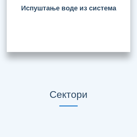
Испуштање воде из система
Сектори
Технички сектор за енергетску делатност