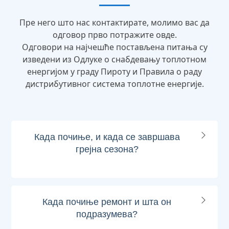
Пре него што нас контактирате, молимо вас да
одговор прво потражите овде.
Одговори на најчешће постављена питања су
изведени из Одлуке о снабдевању топлотном
енергијом у граду Пироту и Правила о раду
дистрибутивног система топлотне енергије.
Када почиње, и када се завршава
грејна сезона?
Када почиње ремонт и шта он
подразумева?