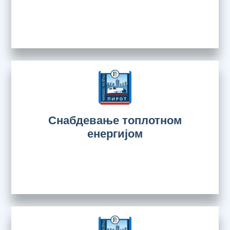
Снабдевање топлотном
енергијом