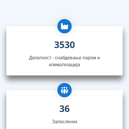
3530
Делатност - снабдевање паром и
климатизација
36
Запослениx