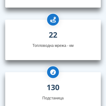
22
Топловодна мрежа - км
130
Подстаница