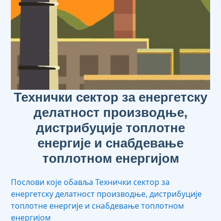
Технички сектор за енергетску
делатност производње,
дистрибуције топлотне
енергије и снабдевање
топлотном енергијом
Послови које обавља Технички сектор за
енергетску делатност производње, дистрибуције
топлотне енергије и снабдевање топлотном
енергијом