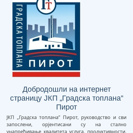
Добродошли на интернет
страницу ЈКП „Градска топлана”
Пирот
ЈКП „Градска топлана” Пирот, руководство и сви
запослени, орјентисани су на стално
унапређивање квалитета услуга, продуктивности,