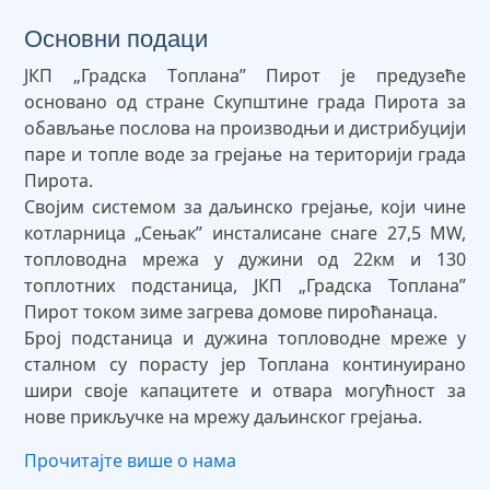
Основни подаци
ЈКП „Градска Tоплана” Пирот је предузеће
основано од стране Скупштине града Пирота за
обављање послова на производњи и дистрибуцији
паре и топле воде за грејање на територији града
Пирота.
Својим системом за даљинско грејање, који чине
котларница „Сењак” инсталисане снаге 27,5 MW,
топловодна мрежа у дужини од 22км и 130
топлотних подстаница, ЈКП „Градска Топлана”
Пирот током зиме загрева домове пироћанаца.
Број подстаница и дужина топловодне мреже у
сталном су порасту јер Топлана континуирано
шири своје капацитете и отвара могућност за
нове прикључке на мрежу даљинског грејања.
Прочитајте више о нама