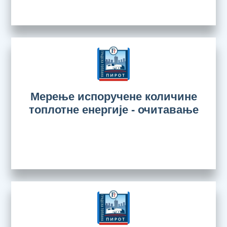
Мерење испоручене количине
топлотне енергије - очитавање