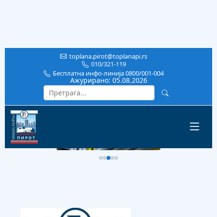
toplana.pirot@toplanapi.rs
010/321-119
Бесплатна инфо-линија 0800/001-004
Ажурирано:
05.08.2026