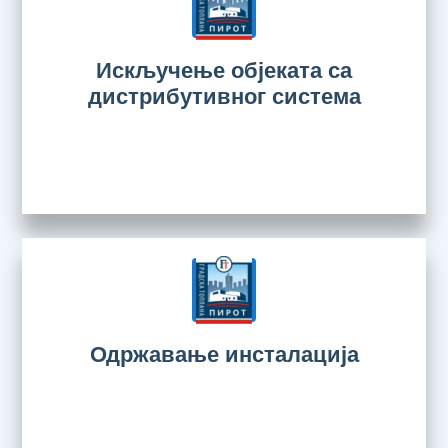
Искључење објеката са
дистрибутивног система
Одржавање инсталација