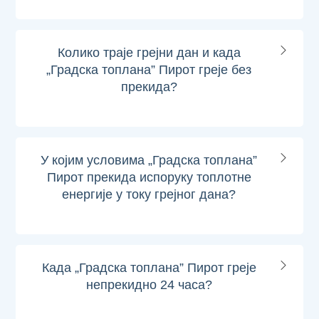
Колико траје грејни дан и када
„Градска топлана” Пирот греје без
прекида?
У којим условима „Градска топлана”
Пирот прекида испоруку топлотне
енергије у току грејног дана?
Када „Градска топлана” Пирот греје
непрекидно 24 часа?