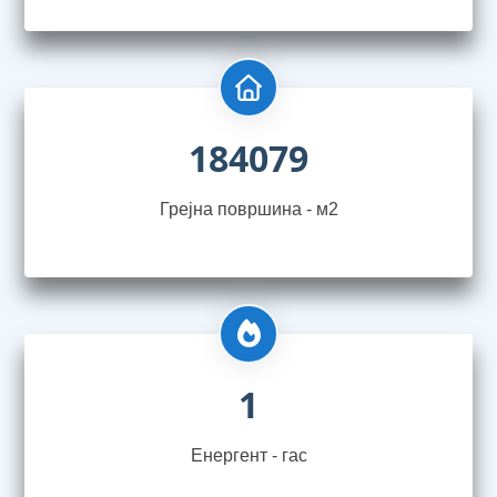
184079
Грејна површина - м2
1
Енергент - гас