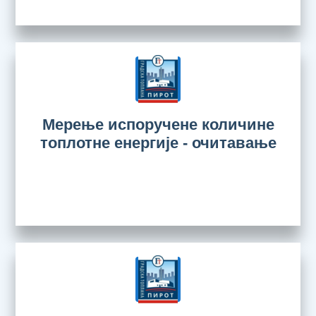
Мерење испоручене количине
топлотне енергије - очитавање