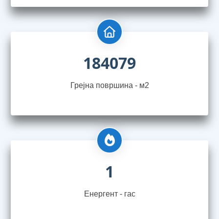
184079
Грејна површина - м2
1
Енергент - гас