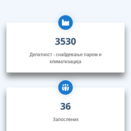
3530
Делатност - снабдевање паром и
климатизација
36
Запослениx