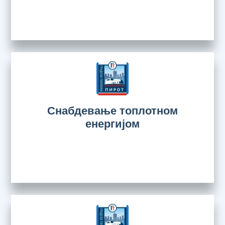
Снабдевање топлотном
енергијом