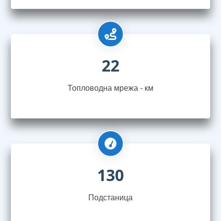
22
Топловодна мрежа - км
130
Подстаница