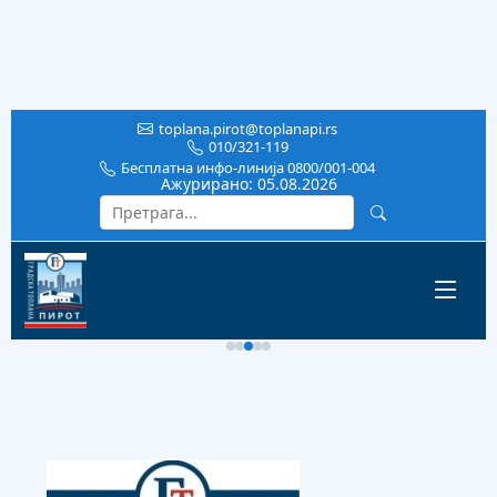
toplana.pirot@toplanapi.rs
010/321-119
Бесплатна инфо-линија 0800/001-004
Ажурирано:
05.08.2026