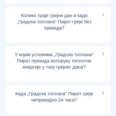
Колико траје грејни дан и када
„Градска топлана” Пирот греје без
прекида?
У којим условима „Градска топлана”
Пирот прекида испоруку топлотне
енергије у току грејног дана?
Када „Градска топлана” Пирот греје
непрекидно 24 часа?