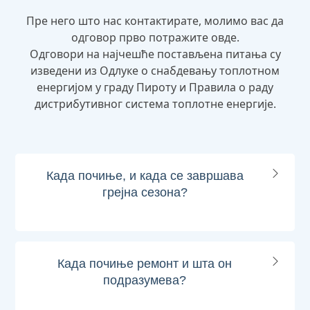
Пре него што нас контактирате, молимо вас да
одговор прво потражите овде.
Одговори на најчешће постављена питања су
изведени из Одлуке о снабдевању топлотном
енергијом у граду Пироту и Правила о раду
дистрибутивног система топлотне енергије.
Када почиње, и када се завршава
грејна сезона?
Када почиње ремонт и шта он
подразумева?