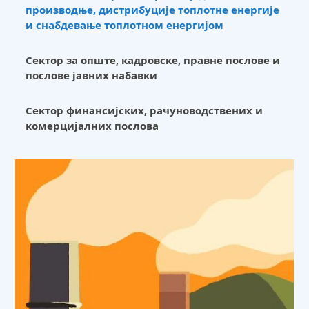
производње, дистрибуције топлотне енергије
и снабдевање топлотном енергијом
Сектор за опште, кадровске, правне послове и
послове јавних набавки
Сектор финансијских, рачуноводствених и
комерцијалних послова