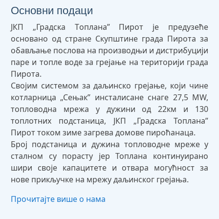
Основни подаци
ЈКП „Градска Tоплана” Пирот је предузеће
основано од стране Скупштине града Пирота за
обављање послова на производњи и дистрибуцији
паре и топле воде за грејање на територији града
Пирота.
Својим системом за даљинско грејање, који чине
котларница „Сењак” инсталисане снаге 27,5 MW,
топловодна мрежа у дужини од 22км и 130
топлотних подстаница, ЈКП „Градска Топлана”
Пирот током зиме загрева домове пироћанаца.
Број подстаница и дужина топловодне мреже у
сталном су порасту јер Топлана континуирано
шири своје капацитете и отвара могућност за
нове прикључке на мрежу даљинског грејања.
Прочитајте више о нама