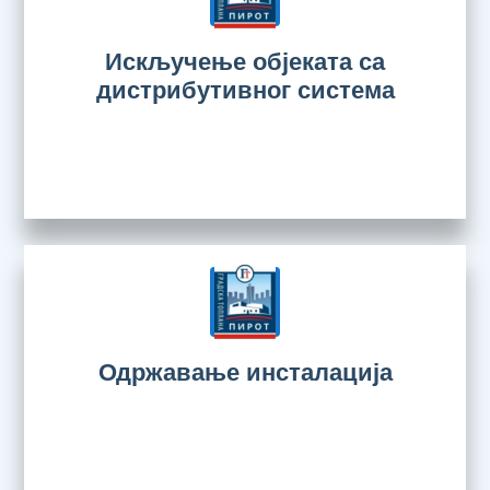
Искључење објеката са
дистрибутивног система
Одржавање инсталација