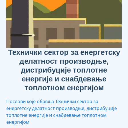
Технички сектор за енергетску
делатност производње,
дистрибуције топлотне
енергије и снабдевање
топлотном енергијом
Послови које обавља Технички сектор за
енергетску делатност производње, дистрибуције
топлотне енергије и снабдевање топлотном
енергијом