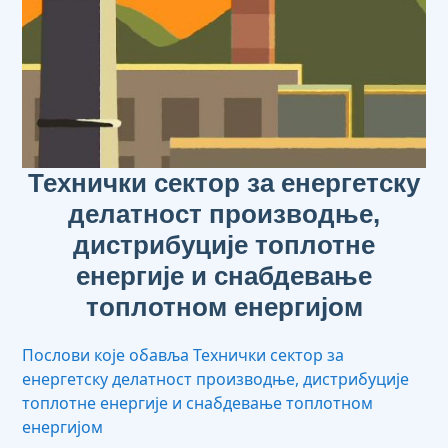
Технички сектор за енергетску
делатност производње,
дистрибуције топлотне
енергије и снабдевање
топлотном енергијом
Послови које обавља Технички сектор за
енергетску делатност производње, дистрибуције
топлотне енергије и снабдевање топлотном
енергијом