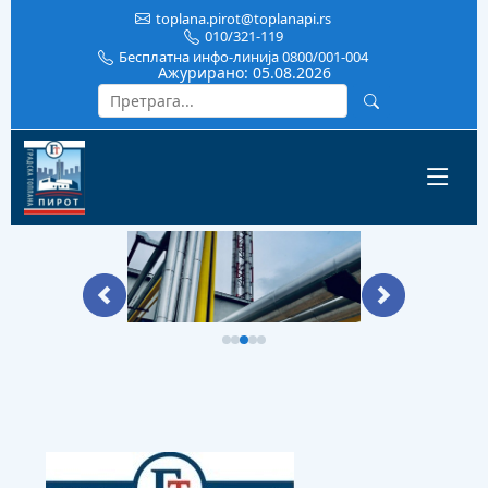
toplana.pirot@toplanapi.rs
010/321-119
Бесплатна инфо-линија 0800/001-004
Ажурирано:
05.08.2026