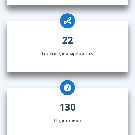
22
Топловодна мрежа - км
130
Подстаница