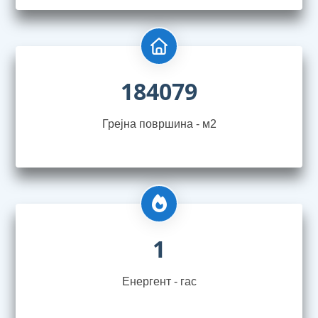
184079
Грејна површина - м2
1
Енергент - гас