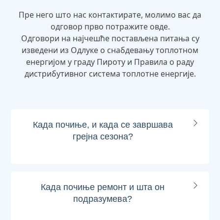
Пре него што нас контактирате, молимо вас да
одговор прво потражите овде.
Одговори на најчешће постављена питања су
изведени из Одлуке о снабдевању топлотном
енергијом у граду Пироту и Правила о раду
дистрибутивног система топлотне енергије.
Када почиње, и када се завршава
грејна сезона?
Када почиње ремонт и шта он
подразумева?