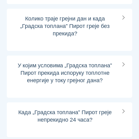
Колико траје грејни дан и када
„Градска топлана” Пирот греје без
прекида?
У којим условима „Градска топлана”
Пирот прекида испоруку топлотне
енергије у току грејног дана?
Када „Градска топлана” Пирот греје
непрекидно 24 часа?