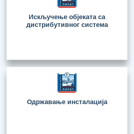
Искључење објеката са
дистрибутивног система
Одржавање инсталација