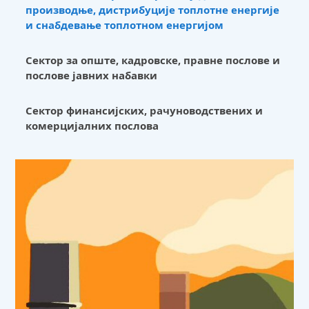
производње, дистрибуције топлотне енергије
и снабдевање топлотном енергијом
Сектор за опште, кадровске, правне послове и
послове јавних набавки
Сектор финансијских, рачуноводствених и
комерцијалних послова