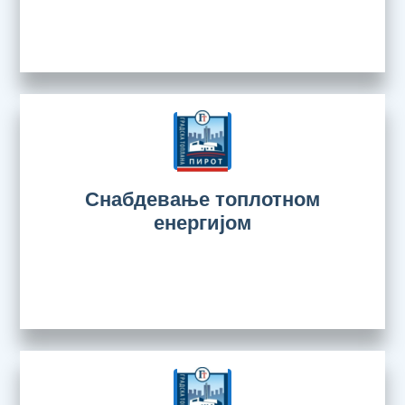
Снабдевање топлотном
енергијом