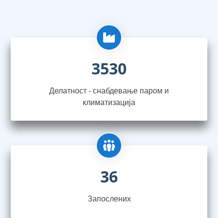
3530
Делатност - снабдевање паром и
климатизација
36
Запослениx