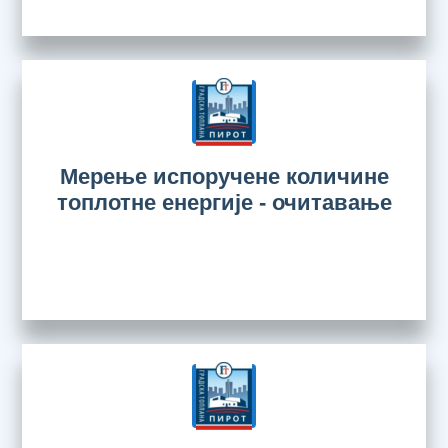
Мерење испоручене количине
топлотне енергије - очитавање