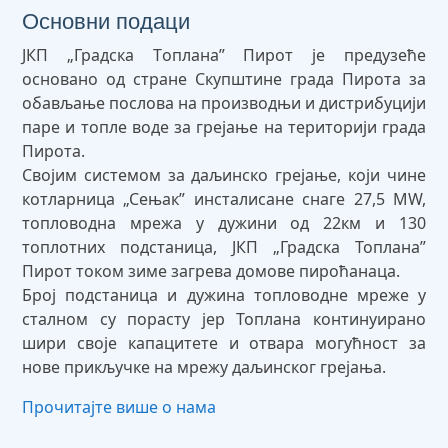
Основни подаци
ЈКП „Градска Tоплана” Пирот је предузеће
основано од стране Скупштине града Пирота за
обављање послова на производњи и дистрибуцији
паре и топле воде за грејање на територији града
Пирота.
Својим системом за даљинско грејање, који чине
котларница „Сењак” инсталисане снаге 27,5 MW,
топловодна мрежа у дужини од 22км и 130
топлотних подстаница, ЈКП „Градска Топлана”
Пирот током зиме загрева домове пироћанаца.
Број подстаница и дужина топловодне мреже у
сталном су порасту јер Топлана континуирано
шири своје капацитете и отвара могућност за
нове прикључке на мрежу даљинског грејања.
Прочитајте више о нама